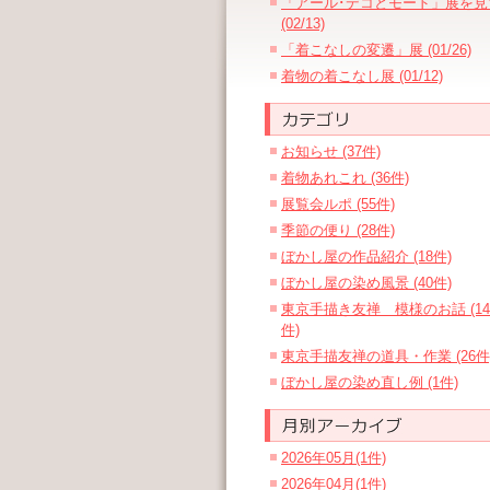
「アール･デコとモード」展を見
(02/13)
「着こなしの変遷」展 (01/26)
着物の着こなし展 (01/12)
お知らせ (37件)
着物あれこれ (36件)
展覧会ルポ (55件)
季節の便り (28件)
ぼかし屋の作品紹介 (18件)
ぼかし屋の染め風景 (40件)
東京手描き友禅 模様のお話 (14
件)
東京手描友禅の道具・作業 (26件
ぼかし屋の染め直し例 (1件)
2026年05月(1件)
2026年04月(1件)