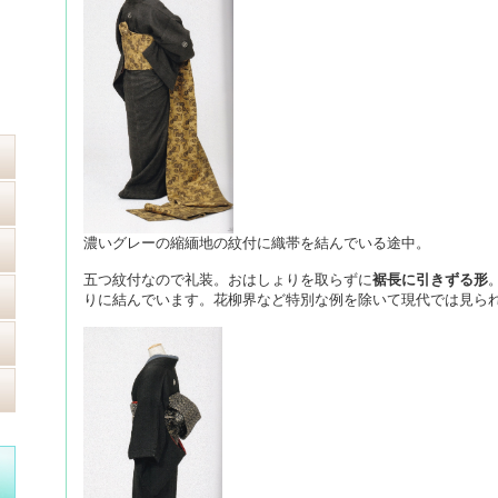
濃いグレーの縮緬地の紋付に織帯を結んでいる途中。
五つ紋付なので礼装。おはしょりを取らずに
裾長に引きずる形
りに結んでいます。花柳界など特別な例を除いて現代では見ら