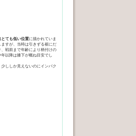
はとても低い位置
に描かれていま
しますが、当時は引きずる裾にだ
り、戦前まで年齢により柄付けの
中年以降は膝下が概ね目安でし
。少ししか見えないのにインパク