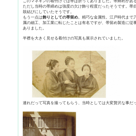
このマネキンの着付けでは帯は折ってありました。帯締めがあ
ただし当時の帯締めは強度の欠け飾り程度だったそうです。帯
鼓結びにしていたそうです。
もう一点は
飾りとしての帯留め
。精巧な金属性。江戸時代まで
属の細工、加工業に転じたことは有名ですが、帯留め製造に従
ありました。
半襟を大きく見せる着付けの写真も展示されていました。
連れだって写真を撮ってもらう、当時としては大変贅沢な事だ