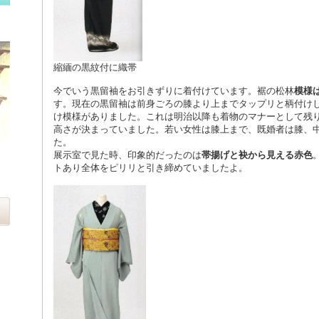
縮緬の黒紋付に織帯
今でいう黒留袖をお引きずりに着付けています。裾の松林
模様
す。現在の黒留袖は前身ごろの膝より上までタップリと柄付け
け模様がありました。これは明治以降も着物のマナーとして残
高さが決まっていました。若い女性は膝上まで、既婚者は膝、
た。
展示室で見た時、印象的だったのは
帯揚げと袂から見える赤色
トあり全体をピリリと引き締めていましたよ。