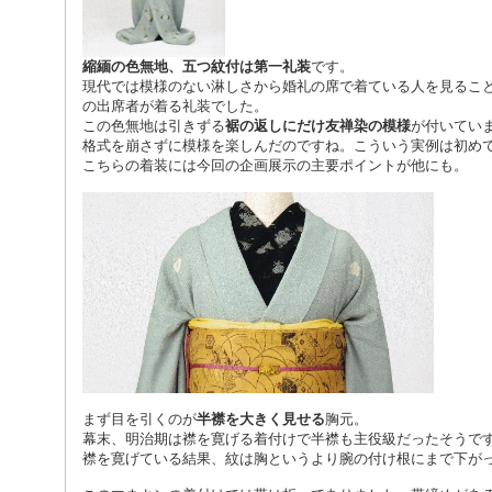
縮緬の色無地、五つ紋付は第一礼装
です。
現代では模様のない淋しさから婚礼の席で着ている人を見るこ
の出席者が着る礼装でした。
この色無地は引きずる
裾の返しにだけ友禅染の模様
が付いてい
格式を崩さずに模様を楽しんだのですね。こういう実例は初め
こちらの着装には今回の企画展示の主要ポイントが他にも。
まず目を引くのが
半襟を大きく見せる
胸元。
幕末、明治期は襟を寛げる着付けで半襟も主役級だったそうで
襟を寛げている結果、紋は胸というより腕の付け根にまで下が