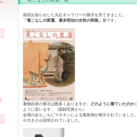
て
前回お知らせした丸紅ギャラリーの展示を見てきました。
「着こなしの変遷、幕末明治の女性の和装」
展です。
)
着物自体の展示は数多くありますが、
どのように着ていたのか
ように思います。（図録写真から）
会場のあちこちにマネキンによる着装例が展示されていました
や大きさが説明されていました。