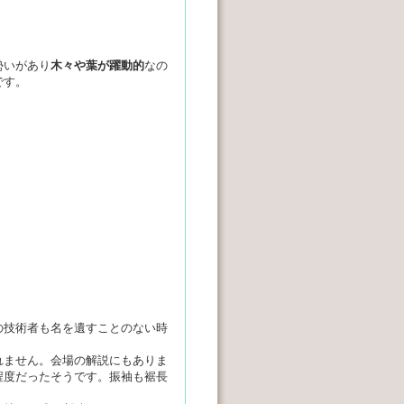
勢いがあり
木々や葉が躍動的
なの
です。
の技術者も名を遺すことのない時
れません。会場の解説にもありま
程度だったそうです。振袖も裾長