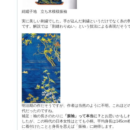
紺繻子地 立ち木模様振袖
実に美しい刺繍でした。手が込んだ刺繍というだけでなく糸の
です。解説では「割縫わりぬい」という技法による表現だそう
明治期の作だそうですが、作者は当然のように不明。これほど
代だったのですね。
補足：袖の長さのわりに
「振袖」って本当に？
とお思いかもし
したが、この時代の日本女性はとても小柄。平均身長は145cm
に着付けたことと身長を思えば「振袖」に納得します。