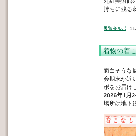
丸紅美術館
持ちに残る
展覧会ルポ
| 11
着物の着
面白そうな
会期末が近
ポをお届け
2026年1月
場所は地下