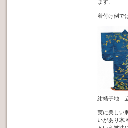
ます。
着付け例で
紺繻子地 
実に美しい
いがあり
木
という技法