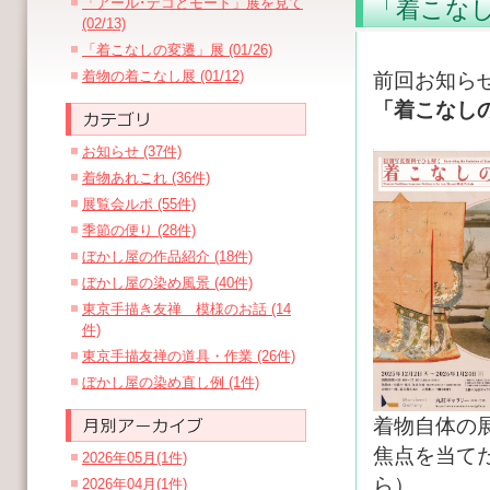
「アール･デコとモード」展を見て
「着こな
(02/13)
「着こなしの変遷」展 (01/26)
着物の着こなし展 (01/12)
前回お知ら
「着こなし
お知らせ (37件)
着物あれこれ (36件)
展覧会ルポ (55件)
季節の便り (28件)
ぼかし屋の作品紹介 (18件)
ぼかし屋の染め風景 (40件)
東京手描き友禅 模様のお話 (14
件)
東京手描友禅の道具・作業 (26件)
ぼかし屋の染め直し例 (1件)
着物自体の
焦点を当て
2026年05月(1件)
ら）
2026年04月(1件)