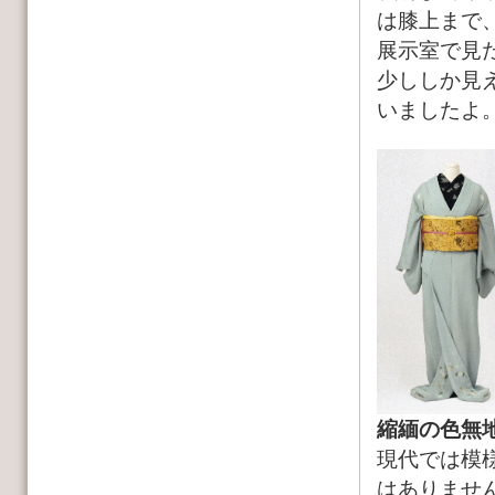
は膝上まで
展示室で見
少ししか見
いましたよ
縮緬の色無
現代では模
はありませ