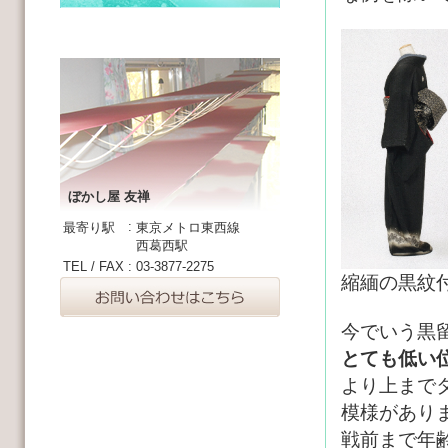
ぼかし屋 友禅
:
最寄り駅
東京メトロ東西線
西葛西駅
TEL / FAX
:
03-3877-2275
縮緬の黒紋
今でいう黒
とても低い
より上まで
模様があり
戦前まで年