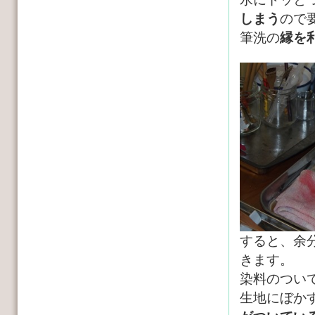
しまう
ので
筆洗の
縁を
すると、余
きます。
染料のつい
生地にぼか