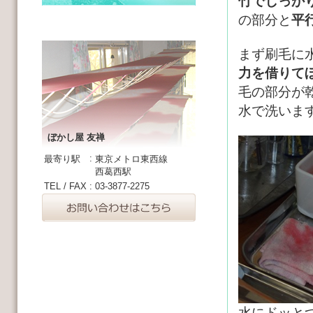
竹でしっか
の部分と
平
まず刷毛に
力を借りて
毛の部分が
水で洗いま
ぼかし屋 友禅
:
最寄り駅
東京メトロ東西線
西葛西駅
TEL / FAX
:
03-3877-2275
水にドッと