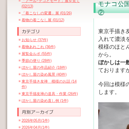
「アール･デコとモード」展を見て
モナコ公
(02/13)
②
「着こなしの変遷」展 (01/26)
着物の着こなし展 (01/12)
東京手描き
入れて濃淡
お知らせ (37件)
模様のほと
着物あれこれ (36件)
展覧会ルポ (55件)
から。
季節の便り (28件)
ぼかしは一
ぼかし屋の作品紹介 (18件)
ておりますが(
ぼかし屋の染め風景 (40件)
東京手描き友禅 模様のお話 (14
今回は模様
件)
します。
東京手描友禅の道具・作業 (26件)
ぼかし屋の染め直し例 (1件)
2026年05月(1件)
2026年04月(1件)