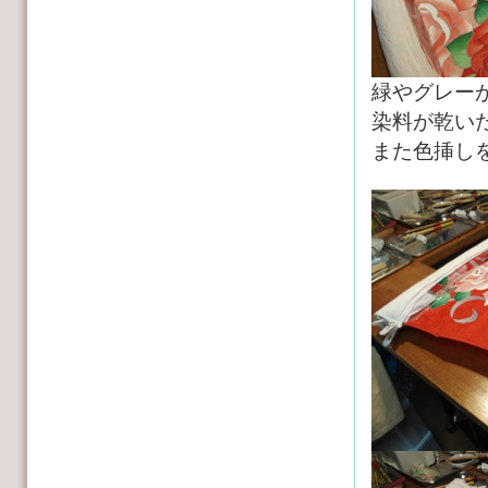
緑やグレー
染料が乾い
また色挿し