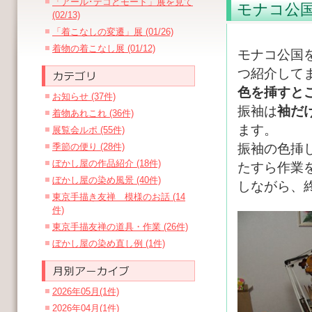
「アール･デコとモード」展を見て
モナコ公
(02/13)
「着こなしの変遷」展 (01/26)
着物の着こなし展 (01/12)
モナコ公国
つ紹介して
色を挿すと
お知らせ (37件)
振袖は
袖だ
着物あれこれ (36件)
ます。
展覧会ルポ (55件)
季節の便り (28件)
振袖の色挿
ぼかし屋の作品紹介 (18件)
たすら作業
ぼかし屋の染め風景 (40件)
しながら、
東京手描き友禅 模様のお話 (14
件)
東京手描友禅の道具・作業 (26件)
ぼかし屋の染め直し例 (1件)
2026年05月(1件)
2026年04月(1件)