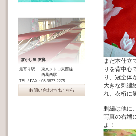
ぼかし屋 友禅
まだ本仕立
りを背中心
:
最寄り駅
東京メトロ東西線
西葛西駅
り、冠全体
TEL / FAX
:
03-3877-2275
大きな刺繍
れ、衣桁に
刺繡は他に
写真の右端
よ！