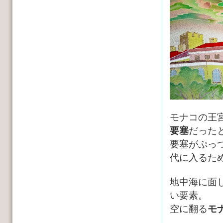
モナコの王
要塞
だった
要塞がぷっ
代に入るた
地中海に面
い要素。
空に翻る
モ