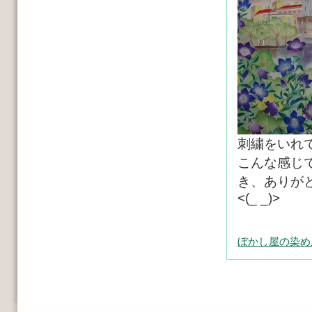
刺繍をいれ
こんな感じ
き、ありが
<(_ _)>
ぼかし屋の染め