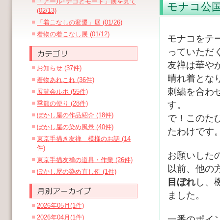
「アール･デコとモード」展を見て
モナコ公国
(02/13)
「着こなしの変遷」展 (01/26)
着物の着こなし展 (01/12)
モナコをテ
っていただ
友禅は華や
お知らせ (37件)
晴れ着とな
着物あれこれ (36件)
刺繍を合わ
展覧会ルポ (55件)
季節の便り (28件)
す。
ぼかし屋の作品紹介 (18件)
で！このた
ぼかし屋の染め風景 (40件)
たわけです
東京手描き友禅 模様のお話 (14
件)
お願いした
東京手描友禅の道具・作業 (26件)
以前、他の
ぼかし屋の染め直し例 (1件)
目ぼれ
し、
ました。
2026年05月(1件)
2026年04月(1件)
一番のポイ