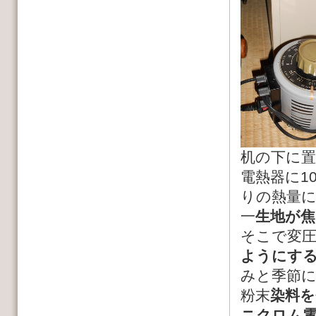
机の下に
電熱器に1
りの熱量
一
生地が焦
そこで変
ようにす
みと季節
粉末
染料を
ニクロム