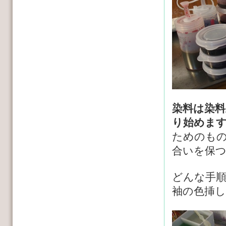
染料は染
り始めま
ためのも
合いを保
どんな手
袖の色挿し