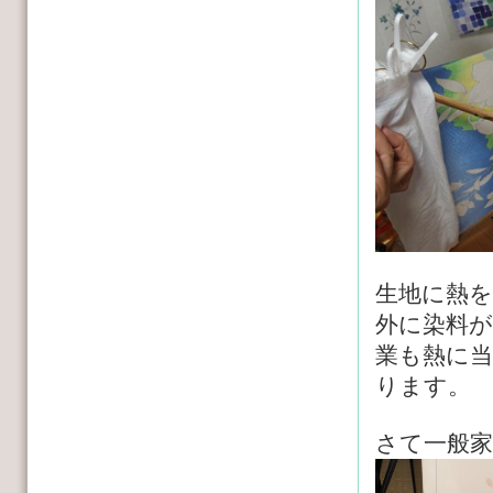
生地に熱
外に染料
業も熱に
ります。
さて一般