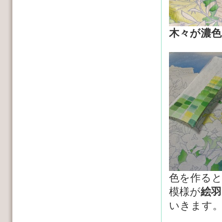
木々が濃色
色を作る
模様が
絵羽
いきます