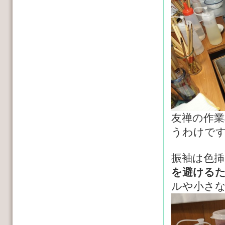
友禅の作
うわけで
振袖は色
を避ける
ルや小さ