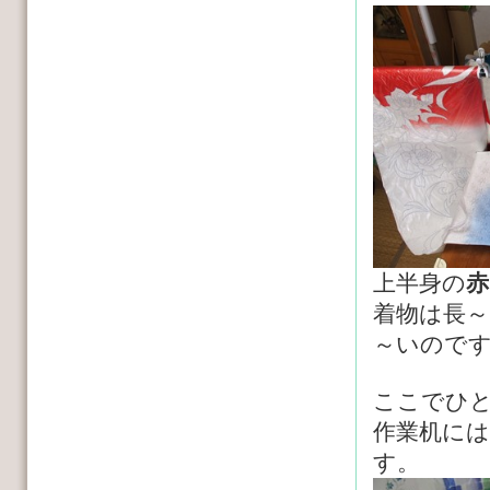
上半身の
赤
着物は長
～いのです(^
ここでひ
作業机に
す。