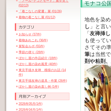
「アール･デコとモード」展を見て
モナコ公
(02/13)
「着こなしの変遷」展 (01/26)
着物の着こなし展 (01/12)
地色を染
し
」と言
「
友禅挿し
お知らせ (37件)
も使って
着物あれこれ (36件)
展覧会ルポ (55件)
さてその
季節の便り (28件)
筆
は当然
ぼかし屋の作品紹介 (18件)
剤や粘剤、
ぼかし屋の染め風景 (40件)
東京手描き友禅 模様のお話 (14
件)
東京手描友禅の道具・作業 (26件)
ぼかし屋の染め直し例 (1件)
2026年05月(1件)
2026年04月(1件)