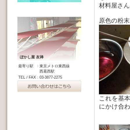
材料屋さ
原色の粉
ぼかし屋 友禅
:
最寄り駅
東京メトロ東西線
西葛西駅
TEL / FAX
:
03-3877-2275
これを基
にかけ合