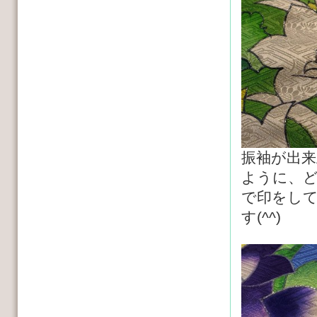
振袖が出
ように、
で印をし
す(^^)