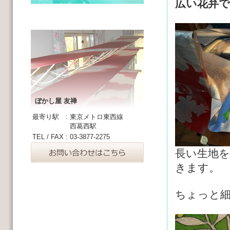
広い花弁
ぼかし屋 友禅
:
最寄り駅
東京メトロ東西線
西葛西駅
TEL / FAX
:
03-3877-2275
長い生地を
きます。
ちょっと