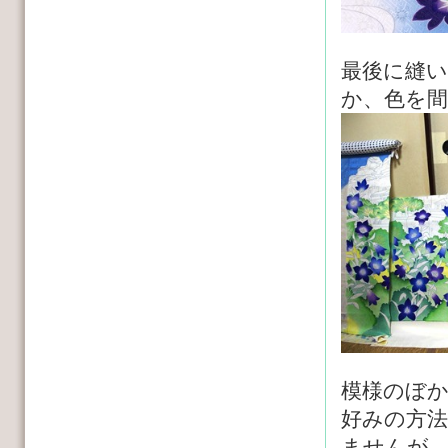
最後に縫
か、色を
模様のぼ
好みの方
ませんが