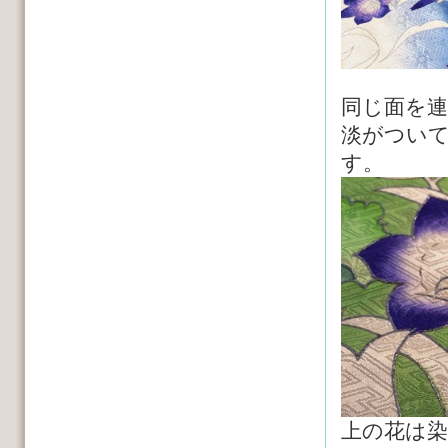
同じ面を
淡がつい
す。
上の花は