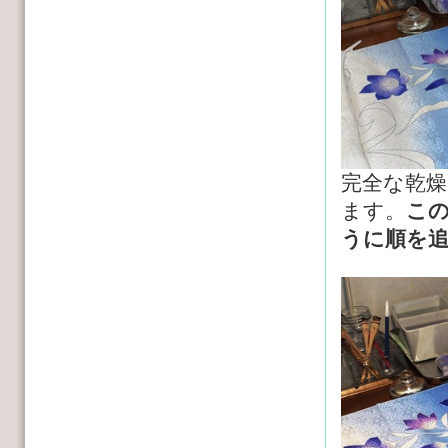
完全な乾
ます。
こ
うに順を