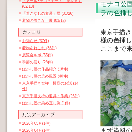
「アール･デコとモード」展を見て
モナコ公
(02/13)
ラの色挿
「着こなしの変遷」展 (01/26)
着物の着こなし展 (01/12)
東京手描
様の色挿し
お知らせ (37件)
ここまで
着物あれこれ (36件)
展覧会ルポ (55件)
季節の便り (28件)
ぼかし屋の作品紹介 (18件)
ぼかし屋の染め風景 (40件)
東京手描き友禅 模様のお話 (14
件)
東京手描友禅の道具・作業 (26件)
ぼかし屋の染め直し例 (1件)
2026年05月(1件)
まず染料の
2026年04月(1件)