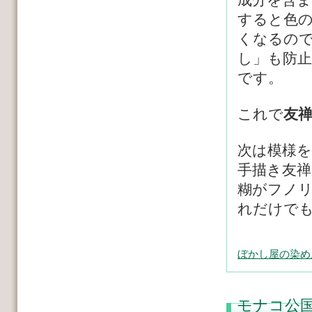
すると色
くなるの
し」も防
です。
これで
友
次は模様
手描き友禅
糊がフノ
れだけで
ぼかし屋の染め
モナコ公