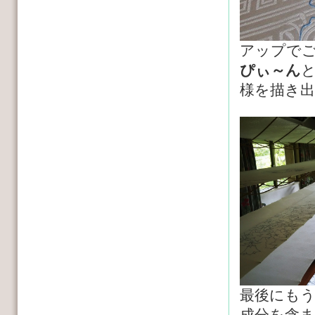
アップで
ぴぃ～ん
様を描き
最後にも
成分を含