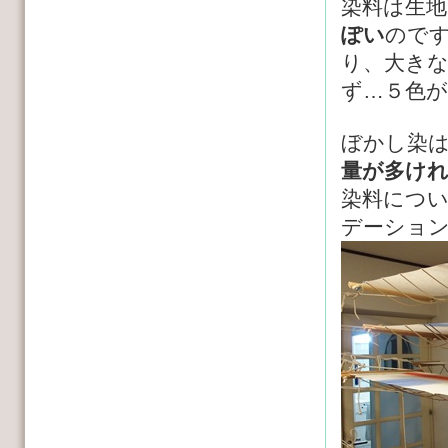
染料は生
ぽい
ので
り、大き
ず…５色が
ぼかし染
量が多け
染料につ
デーショ