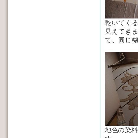
乾いてく
見えてき
て、同じ
地色の染