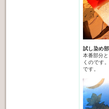
試し染め部
本番部分
くのです
です。