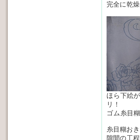
完全に乾
ほら下絵
リ！
ゴム糸目
糸目糊お
隙間の工程