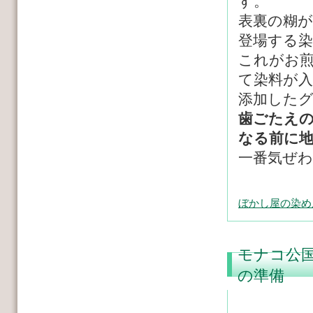
す。
表裏の糊
登場する
これがお
て染料が
添加した
歯ごたえ
なる前に
一番気ぜ
ぼかし屋の染め
モナコ公
の準備