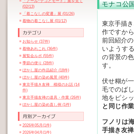
「アール･デコとモード」展を見て
モナコ公
(02/13)
「着こなしの変遷」展 (01/26)
着物の着こなし展 (01/12)
東京手描き
作ですか
前回紹介
お知らせ (37件)
いようす
着物あれこれ (36件)
展覧会ルポ (55件)
の背景の
季節の便り (28件)
す。
ぼかし屋の作品紹介 (18件)
ぼかし屋の染め風景 (40件)
伏せ糊が
東京手描き友禅 模様のお話 (14
毛でのば
件)
地をピシ
東京手描友禅の道具・作業 (26件)
ぼかし屋の染め直し例 (1件)
と同じ作業
フノリは
2026年05月(1件)
手描き友
2026年04月(1件)