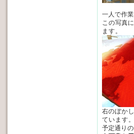
一人で作
この写真
ます。
右のぼか
ています
予定通り