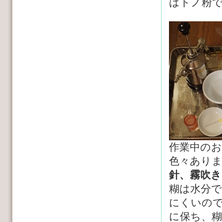
はトノ粉
作業中のお
色々あり
針、霧吹
糊は水分
にくいの
に保ち、