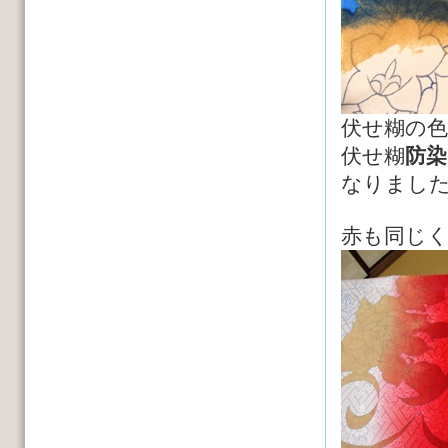
伏せ糊の
伏せ糊
防染
なりまし
赤も同じ