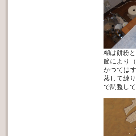
糊は餅粉
節により
かつては
蒸して練
で調整し