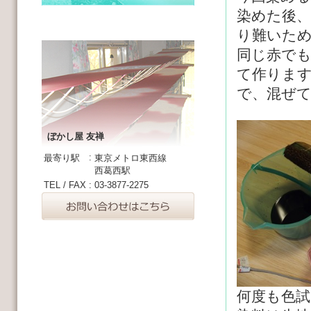
染めた後
り難いた
同じ赤で
て作りま
で、混ぜ
ぼかし屋 友禅
:
最寄り駅
東京メトロ東西線
西葛西駅
TEL / FAX
:
03-3877-2275
何度も色