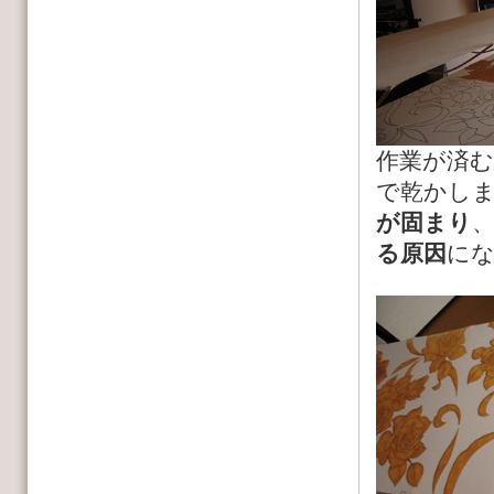
作業が済
で乾かし
が固まり
る原因
に