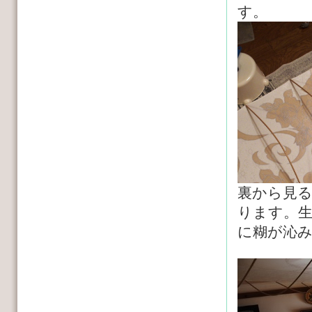
す。
裏から見
ります。
に糊が沁