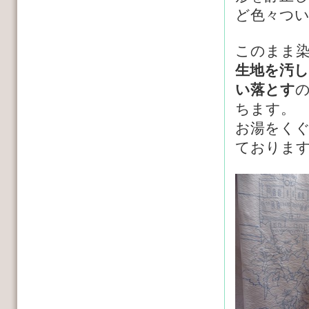
ど色々つ
このまま
生地を汚
い落とす
ちます。
お湯をく
ておりま