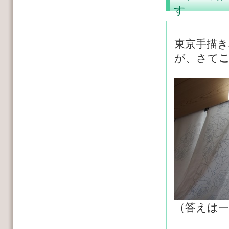
す
東京手描
が、さて
（答えは一