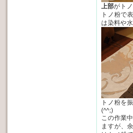
上部
がト
トノ粉で
は染料や
トノ粉を
(^^;)
この作業
ますが、