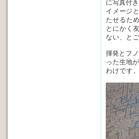
に写真付
イメージ
たせるた
とにかく
ない、と
揮発とフ
った生地
わけです