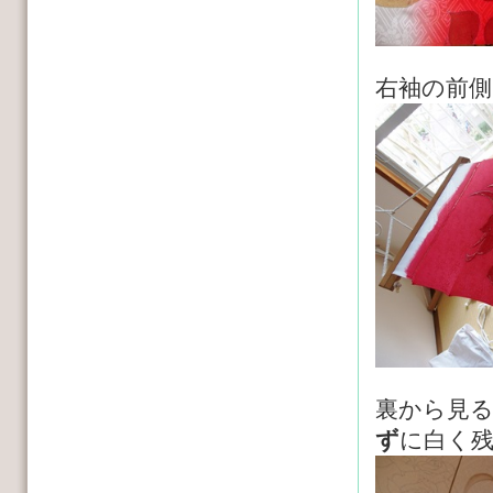
右袖の前側
裏から見
ず
に白く