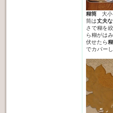
糊筒
大小
筒は
丈夫な
さで糊を
ら糊がは
伏せたら
でカバー