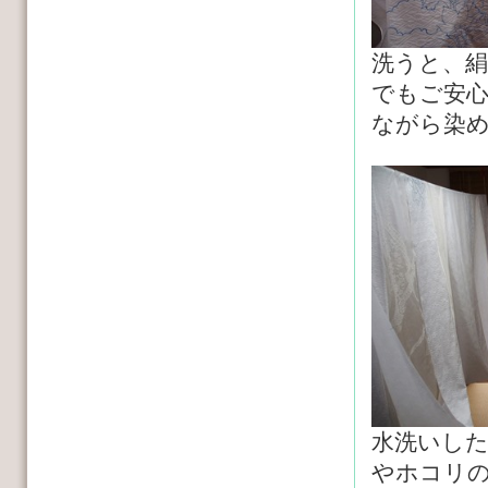
洗うと、
でもご安
ながら染
水洗いし
やホコリ