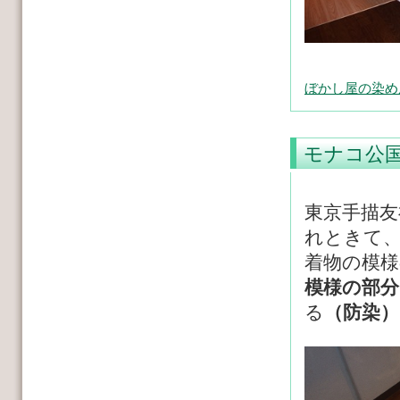
ぼかし屋の染め
モナコ公
東京手描友
れときて
着物の模様
模様の部
る
（防染）