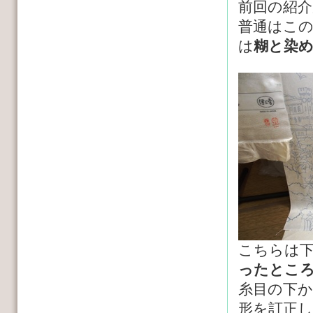
前回の紹介
普通はこ
は
糊と染
こちらは
ったとこ
糸目の下
形を訂正