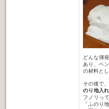
どんな揮
あり、ベ
の材料と
その後で
のり地入
フノリっ
「ふのり