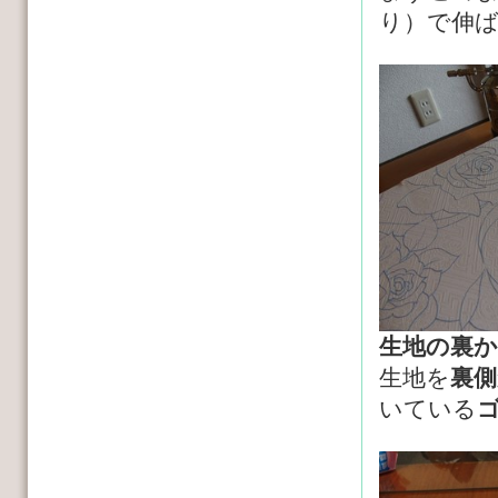
り）で伸
生地の裏か
生地を
裏側
いている