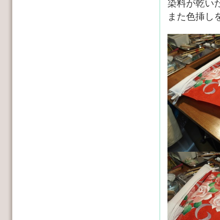
染料が乾い
また色挿し