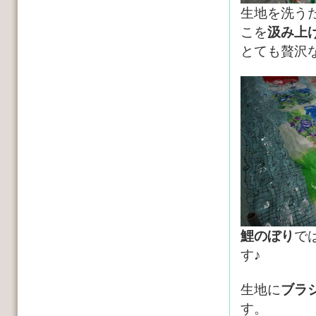
生地を洗う
こを
汲み上
とても贅沢
鯉のぼり
で
す♪
生地に
ブラ
す。