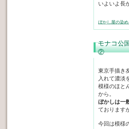
いよいよ長
ぼかし屋の染め
モナコ公
②
東京手描き
入れて濃淡
模様のほと
から。
ぼかしは一
ておりますが(
今回は模様