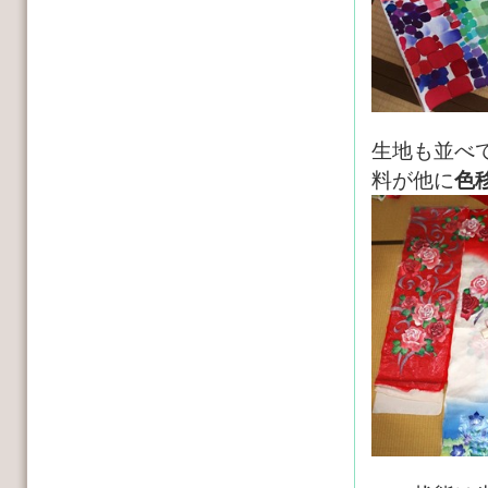
生地も並べ
料が他に
色