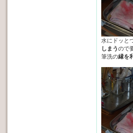
水にドッと
しまう
ので
筆洗の
縁を