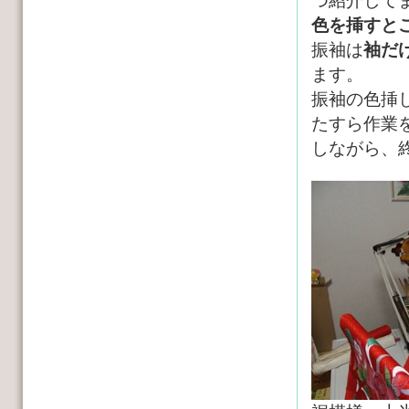
つ紹介して
色を挿すと
振袖は
袖だ
ます。
振袖の色挿
たすら作業
しながら、