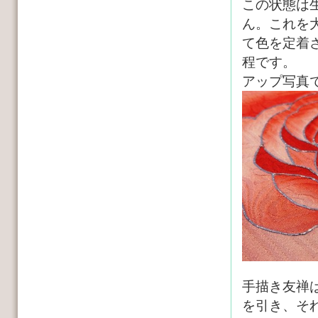
この状態は
ん。これを
て色を定着
程です。
アップ写真
手描き友禅
を引き、そ