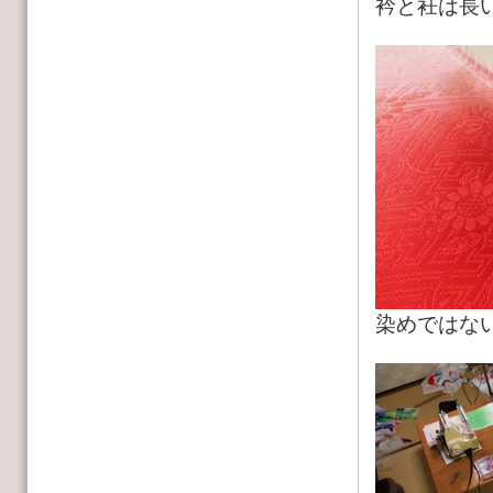
衿と衽は長
染めではな