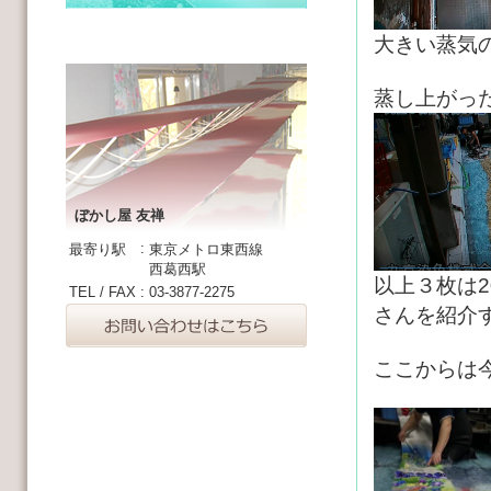
大きい蒸気
蒸し上がっ
ぼかし屋 友禅
:
最寄り駅
東京メトロ東西線
西葛西駅
以上３枚は2
TEL / FAX
:
03-3877-2275
さんを紹介
ここからは