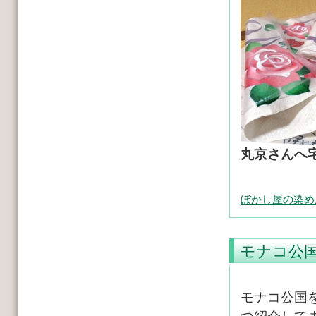
丸京さんへ
ぼかし屋の染め
モナコ公
モナコ公国