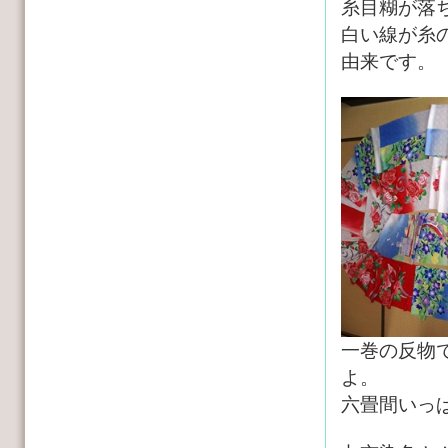
糸目糊が落
白い線が糸
由来です。
一巻の反物
よ。
六畳間いっ