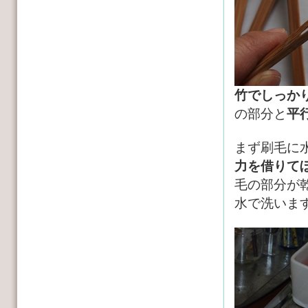
竹でしっか
の部分と
平
まず刷毛に
力を借りて
毛の部分が
水で洗いま