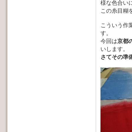
様な色合い
この糸目糊
こういう作
す。
今回は
京都
いします。
さてその準