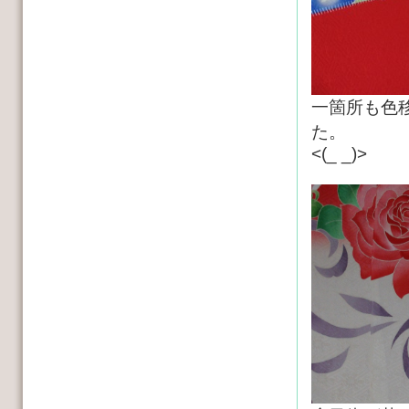
一箇所も色
た。
<(_ _)>