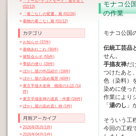
「アール･デコとモード」展を見て
モナコ公国
(02/13)
の作業
「着こなしの変遷」展 (01/26)
着物の着こなし展 (01/12)
モナコ公国
お知らせ (37件)
伝統工芸品
着物あれこれ (36件)
せん。
展覧会ルポ (55件)
手描友禅
だ
季節の便り (28件)
ぼかし屋の作品紹介 (18件)
つけたあと
ぼかし屋の染め風景 (40件)
色（染料）
東京手描き友禅 模様のお話 (14
染めに使っ
件)
作業により
東京手描友禅の道具・作業 (26件)
「
湯のし
」
ぼかし屋の染め直し例 (1件)
そういう工
2026年05月(1件)
今回の工程
2026年04月(1件)