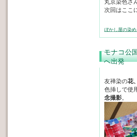
丸京染色さ
次回はここ
ぼかし屋の染め
モナコ公国
へ出発
友禅染の
花
色挿しで使
念撮影
。