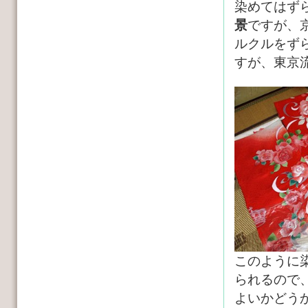
染めてはず
景
ですが、
ルクルをず
すが、東京
このように
られるので
よいかどう