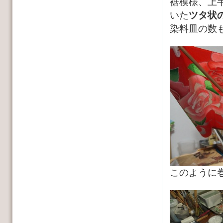
裾模様、上
いた
ツタ状
染料皿の数
このように